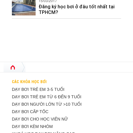
15/03/2017
Đăng ký học bơi ở đâu tốt nhất tại
TPHCM?
CÁC KHÓA HỌC BƠI
DẠY BƠI TRẺ EM 3-5 TUỔI
DẠY BƠI TRẺ EM TỪ 6 ĐẾN 9 TUỔI
DẠY BƠI NGƯỜI LỚN TỪ >10 TUỔI
DẠY BƠI CẤP TỐC
DẠY BƠI CHO HỌC VIÊN NỮ
DẠY BƠI KÈM NHÓM