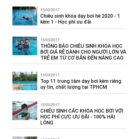
15/03/2017
Chiêu sinh khóa dạy bơi hè 2020 - 1
kèm 1 - Học phí ưu đãi
15/03/2017
THÔNG BÁO CHIÊU SINH KHÓA HỌC
BƠI GIÁ RẺ DÀNH CHO NGƯỜI LỚN VÀ
TRẺ EM TỪ CƠ BẢN ĐẾN NÂNG CAO
15/03/2017
Top 11 trung tâm dạy bơi kèm riêng
uy tín, chất lượng tại TPHCM
15/03/2017
CHIÊU SINH CÁC KHÓA HỌC BƠI VỚI
HỌC PHÍ CỰC ƯU ĐÃI - 100% HÀI
LÒNG