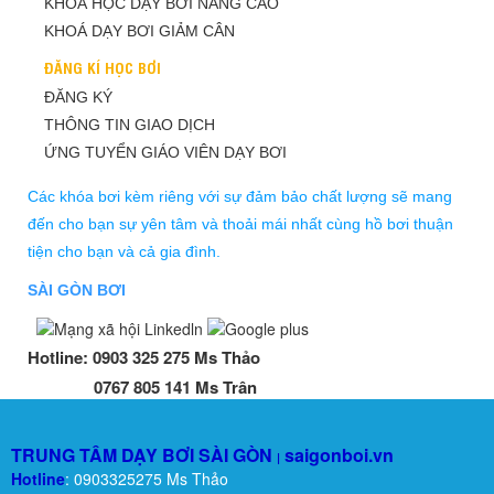
KHOÁ HỌC DẠY BƠI NÂNG CAO
KHOÁ DẠY BƠI GIẢM CÂN
ĐĂNG KÍ HỌC BƠI
ĐĂNG KÝ
THÔNG TIN GIAO DỊCH
ỨNG TUYỂN GIÁO VIÊN DẠY BƠI
Các khóa bơi kèm riêng với sự đảm bảo chất lượng sẽ mang
đến cho bạn sự yên tâm và thoải mái nhất cùng hồ bơi thuận
tiện cho bạn và cả gia đình.
SÀI GÒN BƠI
Hotline:
0903 325 275 Ms Thảo
0767 805 141 Ms Trân
TRUNG TÂM DẠY BƠI SÀI GÒN
saigonboi.vn
|
Hotline
: 0903325275 Ms Thảo