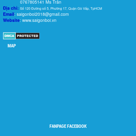
0767805141 Ms Trân
Địa chỉ:
Số 120 Đường số 5, Phường 17, Quận Gò Vấp, TpHCM
Email
: saigonboi2018@gmail.com
Website
: www.saigonboi.vn
MAP
FANPAGE FACEBOOK