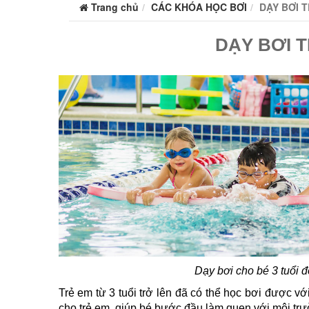
Trang chủ
CÁC KHÓA HỌC BƠI
DẠY BƠI T
DẠY BƠI T
Dạy bơi cho bé 3 tuổi 
Trẻ em từ 3 tuổi trở lên đã có thể học bơi được v
cho trẻ em, giúp bé bước đầu làm quen với môi trư