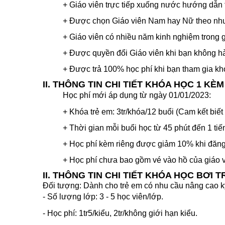
+ Giáo viên trực tiếp xuống nước hướng dẫn 
+ Được chọn Giáo viên Nam hay Nữ theo nhu
+ Giáo viên có nhiều năm kinh nghiệm trong g
+ Được quyền đổi Giáo viên khi bạn không hà
+ Được trả 100% học phí khi bạn tham gia kh
II. THÔNG TIN CHI TIẾT KHÓA HỌC 1 KÈM
Học phí mới áp dụng từ ngày 01/01/2023:
+
Khóa trẻ em: 3tr/khóa/12 buổi (Cam kết biết
+ Thời gian mỗi buổi học từ 45 phút đến 1 tiế
+ Học phí kèm riêng được giảm 10% khi đăng 
+ Học phí chưa bao gồm vé vào hồ của giáo 
II. THÔNG TIN CHI TIẾT KHÓA HỌC BƠI
Đối tượng: Dành cho trẻ em có nhu cầu nâng cao kỹ
- Số lượng lớp: 3 - 5 học viên/lớp.
- Học phí: 
1tr5/kiểu, 2tr/không giới hạn kiểu.