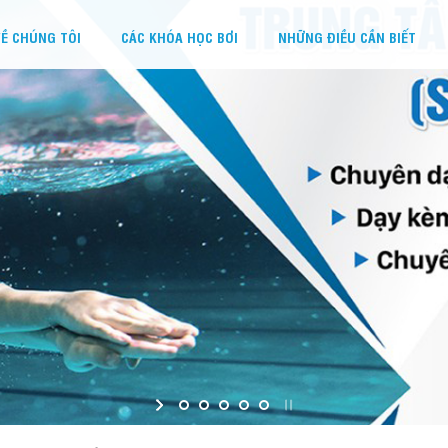
Ề CHÚNG TÔI
CÁC KHÓA HỌC BƠI
NHỮNG ĐIỀU CẦN BIẾT