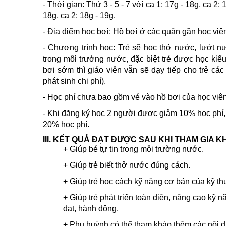
- Thời gian: Thứ 3 - 5 - 7 với ca 1: 17g - 18g, ca 2: 
18g, ca 2: 18g - 19g.
- Địa điểm học bơi: Hồ bơi ở các quận gần học viê
- Chương trình học: Trẻ sẽ học thở nước, lướt nư
trong môi trường nước, đặc biệt trẻ được học kiểu 
bơi sớm thì giáo viên vẫn sẽ dạy tiếp cho trẻ cá
phát sinh chi phí).
- Học phí chưa bao gồm vé vào hồ bơi của học viên
- Khi đăng ký học 2 người được giảm 10% học phí,
20% học phí.
III. KẾT QUẢ ĐẠT ĐƯỢC SAU KHI THAM GIA 
+ Giúp bé tự tin trong môi trường nước.
+ Giúp trẻ biết thở nước đúng cách.
+ Giúp trẻ học cách kỹ năng cơ bản của kỹ thu
+ Giúp trẻ phát triển toàn diện, nâng cao kỹ 
đạt, hành động.
+ Phụ huỳnh có thể tham khảo thêm các nội d