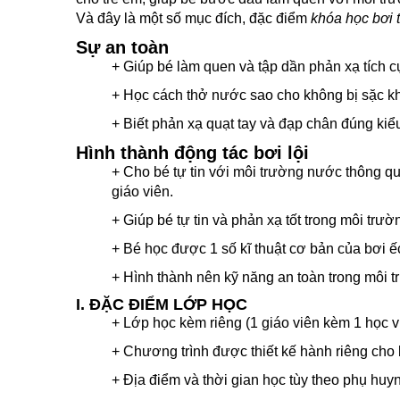
Và đây là một số mục đích, đặc điểm
khóa học bơi 
Sự an toàn
+ Giúp bé làm quen và tập dần phản xạ tích 
+ Học cách thở nước sao cho không bị sặc kh
+ Biết phản xạ quạt tay và đạp chân đúng ki
Hình thành động tác bơi lội
+ Cho bé tự tin với môi trường nước thông q
giáo viên.
+ Giúp bé tự tin và phản xạ tốt trong môi trườ
+ Bé học được 1 số kĩ thuật cơ bản của bơi ế
+ Hình thành nên kỹ năng an toàn trong môi 
I. ĐẶC ĐIỂM LỚP HỌC
+ Lớp học kèm riêng (1 giáo viên kèm 1 học v
+ Chương trình được thiết kế hành riêng cho 
+ Địa điểm và thời gian học tùy theo phụ huy