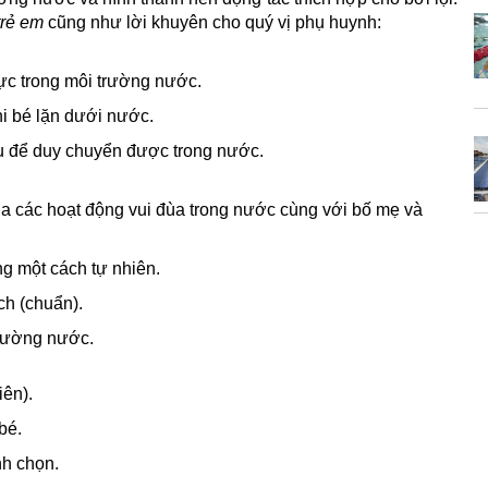
trẻ em
cũng như lời khuyên cho quý vị phụ huynh:
cực trong môi trường nước.
i bé lặn dưới nước.
ểu để duy chuyển được trong nước.
ua các hoạt động vui đùa trong nước cùng với bố mẹ và
ng một cách tự nhiên.
ch (chuẩn).
trường nước.
iên).
bé.
nh chọn.