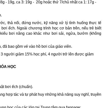
18g - 19g, ca 3: 19g -  20g hoặc thứ 7/chủ nhật ca 1: 17g - 
n.
ớc, thả nổi, đứng nước, kỹ năng xử lý tình huống thực tế 
bơi ếch. Ngoài chương trình học cơ bản trên, nếu trẻ biết 
c kiểu bơi nâng cao khác như bơi sải, ngửa, bướm (không 
, đã bao gồm vé vào hồ bơi của giáo viên.
 3 người giảm 15% học phí, 4 người trở lên được giảm 
KHÓA HỌC
ật bơi ếch (chuẩn).
năng hợp tác và tự phát huy những khả năng suy nghĩ, truyền
ung học của các lớp tại Trung tâm qua fanpage: