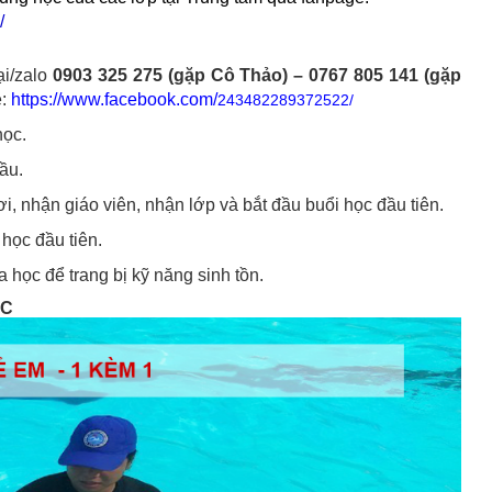
/
ại/zalo
0903 325 275 (gặp Cô Thảo) – 0767 805 141 (gặp
:
https://www.facebook.com/
243482289372522/
học.
ầu.
ơi, nhận giáo viên, nhận lớp và bắt đầu buổi học đầu tiên.
học đầu tiên.
học để trang bị kỹ năng sinh tồn.
ỌC