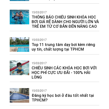
15/03/2017
THÔNG BÁO CHIÊU SINH KHÓA HỌC
BƠI GIÁ RẺ DÀNH CHO NGƯỜI LỚN VÀ
TRẺ EM TỪ CƠ BẢN ĐẾN NÂNG CAO
15/03/2017
Top 11 trung tâm dạy bơi kèm riêng
uy tín, chất lượng tại TPHCM
15/03/2017
CHIÊU SINH CÁC KHÓA HỌC BƠI VỚI
HỌC PHÍ CỰC ƯU ĐÃI - 100% HÀI
LÒNG
15/03/2017
Đăng ký học bơi ở đâu tốt nhất tại
TPHCM?