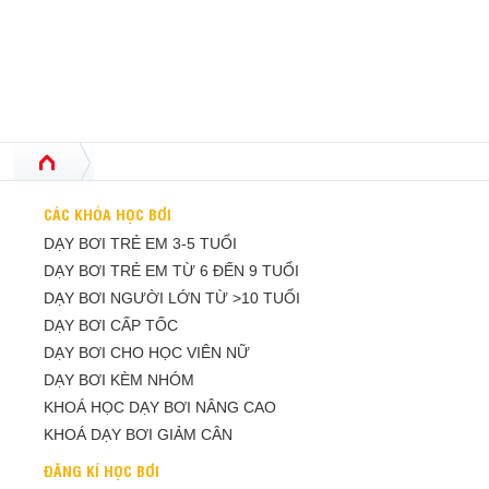
CÁC KHÓA HỌC BƠI
DẠY BƠI TRẺ EM 3-5 TUỔI
DẠY BƠI TRẺ EM TỪ 6 ĐẾN 9 TUỔI
DẠY BƠI NGƯỜI LỚN TỪ >10 TUỔI
DẠY BƠI CẤP TỐC
DẠY BƠI CHO HỌC VIÊN NỮ
DẠY BƠI KÈM NHÓM
KHOÁ HỌC DẠY BƠI NÂNG CAO
KHOÁ DẠY BƠI GIẢM CÂN
ĐĂNG KÍ HỌC BƠI