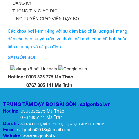
ĐĂNG KÝ
THÔNG TIN GIAO DỊCH
ỨNG TUYỂN GIÁO VIÊN DẠY BƠI
Các khóa bơi kèm riêng với sự đảm bảo chất lượng sẽ mang
đến cho bạn sự yên tâm và thoải mái nhất cùng hồ bơi thuận
tiện cho bạn và cả gia đình.
SÀI GÒN BƠI
Hotline:
0903 325 275 Ms Thảo
0767 805 141 Ms Trân
TRUNG TÂM DẠY BƠI SÀI GÒN
saigonboi.vn
|
Hotline
: 0903325275 Ms Thảo
0767805141 Ms Trân
Địa chỉ:
Số 120 Đường số 5, Phường 17, Quận Gò Vấp, TpHCM
Email
: saigonboi2018@gmail.com
Website
: www.saigonboi.vn