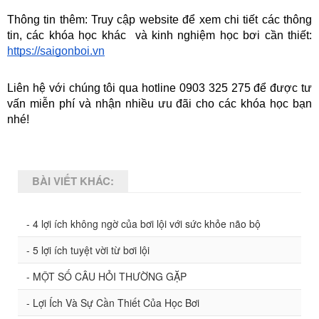
Thông tin thêm: Truy cập website để xem chi tiết các thông 
tin, các khóa học khác  và kinh nghiệm học bơi cần thiết: 
https://saigonboi.vn
Liên hệ với chúng tôi qua hotline 0903 325 275 để được tư 
vấn miễn phí và nhận nhiều ưu đãi cho các khóa học bạn 
nhé!
BÀI VIẾT KHÁC:
- 4 lợi ích không ngờ của bơi lội với sức khỏe não bộ
- 5 lợi ích tuyệt vời từ bơi lội
- MỘT SỐ CÂU HỎI THƯỜNG GẶP
- Lợi Ích Và Sự Cần Thiết Của Học Bơi