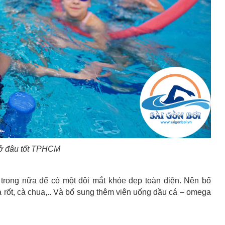
 ở đâu tốt TPHCM
trong nữa để có một đôi mắt khỏe đẹp toàn diện. Nên bổ
à rốt, cà chua,.. Và bổ sung thêm viên uống dầu cá – omega