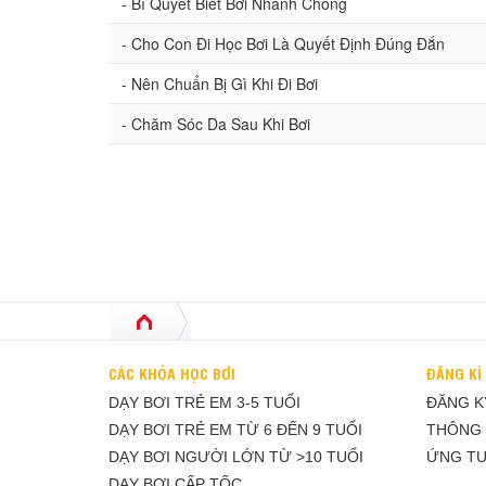
- Bí Quyết Biết Bơi Nhanh Chóng
- Cho Con Đi Học Bơi Là Quyết Định Đúng Đắn
- Nên Chuẩn Bị Gì Khi Đi Bơi
- Chăm Sóc Da Sau Khi Bơi
CÁC KHÓA HỌC BƠI
ĐĂNG KÍ
DẠY BƠI TRẺ EM 3-5 TUỔI
ĐĂNG K
DẠY BƠI TRẺ EM TỪ 6 ĐẾN 9 TUỔI
THÔNG 
DẠY BƠI NGƯỜI LỚN TỪ >10 TUỔI
ỨNG TU
DẠY BƠI CẤP TỐC