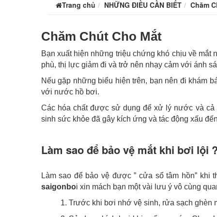
Trang chủ
NHỮNG ĐIỀU CẦN BIẾT
Chăm C
Chăm Chút Cho Mắt
Bạn xuất hiện những triệu chứng khó chịu về mắt n
phù, thị lực giảm đi và trở nên nhạy cảm với ánh s
Nếu gặp những biểu hiện trên, bạn nên đi khám bá
với nước hồ bơi.
Các hóa chất được sử dụng để xử lý nước và cả
sinh sức khỏe đã gây kích ứng và tác động xấu đến
Làm sao để bảo vệ mắt khi bơi lội 
Làm sao để bảo vệ được ” cửa sổ tâm hồn” khi t
saigonbo
i
xin mách bạn một vài lưu ý vô cùng qua
1. Trước khi bơi nhớ vệ sinh, rửa sạch ghèn 