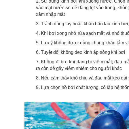
2. Sử dụng kính bơi khi xuống nước. Chọn l
vào mặt nước sẽ dễ dàng lọt vào trong, không
xâm nhập mắt
3. Tránh dùng tay hoặc khăn bẩn lau kính bơi
4. Khi bơi xong nhớ rửa sạch mắt và nhỏ thu
5. Lưu ý không được dùng chung khăn tắm vớ
6. Tuyệt đối không đeo kính áp tròng khi bơi
7. Không đi bơi khi đang bị viêm mắt, đau mắ
ra còn dễ gây viêm nhiễm cho người khác
8. Nếu cảm thấy khó chịu và đau mắt kéo dài 
9. Lựa chọn hồ bơi chất lượng, có lắp hệ th