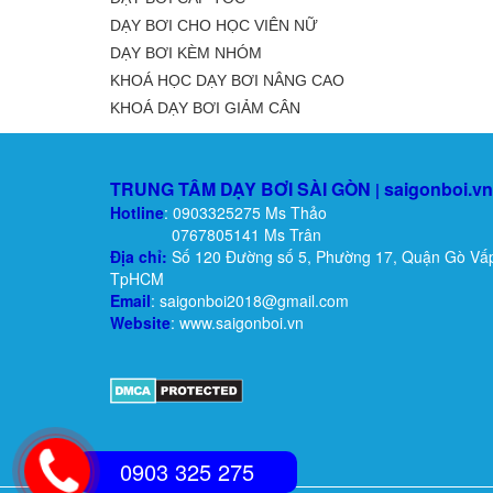
DẠY BƠI CHO HỌC VIÊN NỮ
DẠY BƠI KÈM NHÓM
KHOÁ HỌC DẠY BƠI NÂNG CAO
KHOÁ DẠY BƠI GIẢM CÂN
TRUNG TÂM DẠY BƠI SÀI GÒN
saigonboi.vn
|
Hotline
: 0903325275 Ms Thảo
0767805141 Ms Trân
Địa chỉ:
Số 120 Đường số 5, Phường 17, Quận Gò Vấ
TpHCM
Email
: saigonboi2018@gmail.com
Website
: www.saigonboi.vn
0903 325 275