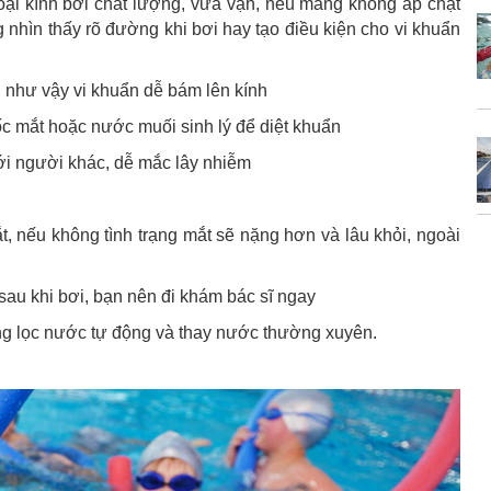
oại kính bơi chất lượng, vừa vặn, nếu mang không áp chặt
 nhìn thấy rõ đường khi bơi hay tạo điều kiện cho vi khuẩn
, như vậy vi khuẩn dễ bám lên kính
ốc mắt hoặc nước muối sinh lý để diệt khuẩn
i người khác, dễ mắc lây nhiễm
t, nếu không tình trạng mắt sẽ nặng hơn và lâu khỏi, ngoài
sau khi bơi, bạn nên đi khám bác sĩ ngay
ống lọc nước tự động và thay nước thường xuyên.