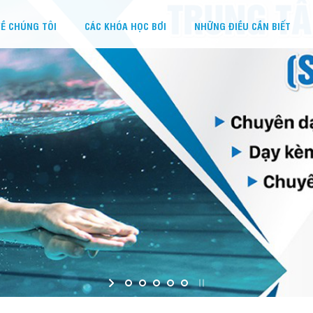
Ề CHÚNG TÔI
CÁC KHÓA HỌC BƠI
NHỮNG ĐIỀU CẦN BIẾT