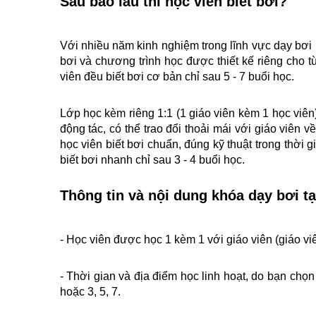
Sau bao lâu thì học viên biết bơi?
Với nhiều năm kinh nghiệm trong lĩnh vực dạy bơi 
bơi và chương trình học được thiết kế riêng cho t
viên đều biết bơi cơ bản chỉ sau 5 - 7 buổi học.
Lớp học kèm riêng 1:1 (1 giáo viên kèm 1 học viên
động tác, có thể trao đổi thoải mái với giáo viên v
học viên biết bơi chuẩn, đúng kỹ thuật trong thời g
biết bơi nhanh chỉ sau 3 - 4 buổi học.
Thông tin và nội dung khóa dạy bơi tạ
- Học viên được học 1 kèm 1 với giáo viên (giáo v
- Thời gian và địa điểm học linh hoạt, do bạn chọn 
hoặc 3, 5, 7.