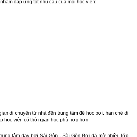
nhằm đáp ứng tốt nhu cầu của mọi học viên:
 gian di chuyển từ nhà đến trung tâm để học bơi, hạn chế di 
p học viên có thời gian học phù hợp hơn. 
rung tâm dạy bơi Sài Gòn - Sài Gòn Bơi đã mở nhiều lớp 