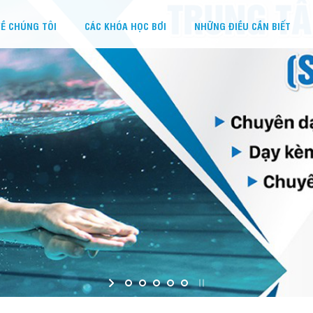
Ề CHÚNG TÔI
CÁC KHÓA HỌC BƠI
NHỮNG ĐIỀU CẦN BIẾT